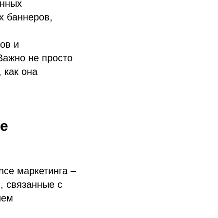
анных
х баннеров,
ов и
Важно не просто
 как она
ce
nce маркетинга –
, связанные с
ием