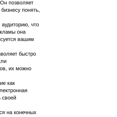
 Он позволяет
 бизнесу понять,
 аудиторию, что
екламы она
есуется вашим
зволяет быстро
сли
ов, их можно
ие как
электронная
ь своей
ся на конечных