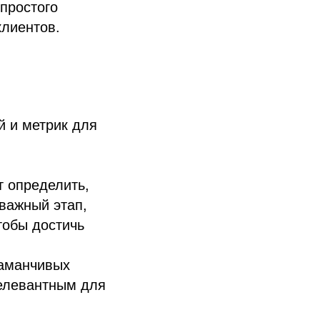
 простого
клиентов.
й и метрик для
т определить,
 важный этап,
тобы достичь
заманчивых
релевантным для