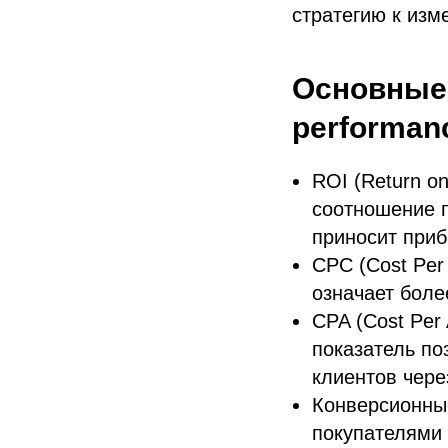
стратегию к из
Основные
performan
ROI (Return o
соотношение п
приносит приб
CPC (Cost Per
означает бол
CPA (Cost Per 
показатель по
клиентов чере
Конверсионные
покупателями 