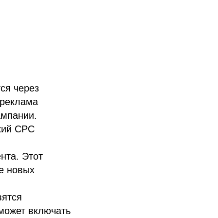
ся через
 реклама
ампании.
зкий CPC
ента. Этот
ие новых
вятся
может включать