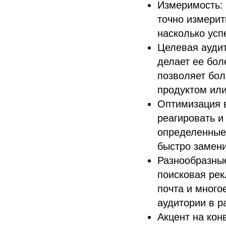
Измеримость: 
точно измерит
насколько ус
Целевая аудит
делает ее бо
позволяет бол
продуктом или
Оптимизация в
реагировать и
определенные 
быстро замен
Разнообразные
поисковая рек
почта и много
аудитории в р
Акцент на кон