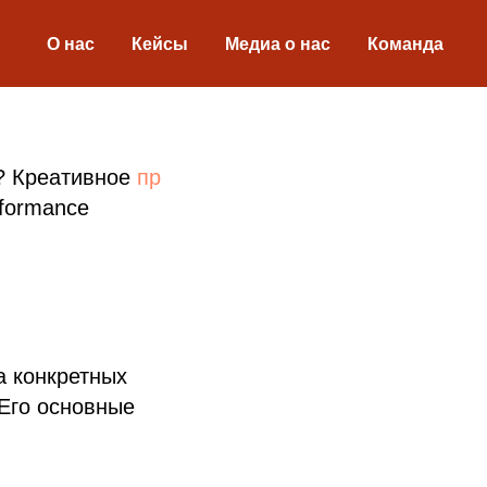
О нас
Кейсы
Медиа о нас
Команда
и? Креативное
пр
rformance
а конкретных
Его основные