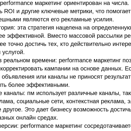
performance маркетинг ориентирован на числа.
ь ROI и другие ключевые метрики, что помогает
пешными являются его рекламные усилия.
ория: эта стратегия нацелена на определенную
лее эффективной. Вместо массовой рассылки р
ее точно достичь тех, кто действительно интер
 услугой.
 реальном времени: performance маркетинг по
 корректировать кампании на основе данных. Е
объявления или каналы не приносят результат
ить более эффективными.
 каналы: пм использует различные каналы, так
лама, социальные сети, контекстная реклама, 
е другое. Это дает бизнесу возможность достич
азных онлайн средах.
версии: performance маркетинг сосредотачивает