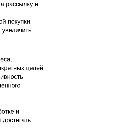
на рассылку и
ой покупки.
т увеличить
еса,
кретных целей.
тивность
менного
ботке и
 достигать