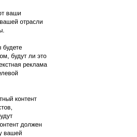
ют ваши
 вашей отрасли
ы.
 будете
ом, будут ли это
текстная реклама
елевой
тный контент
стов,
будут
онтент должен
у вашей